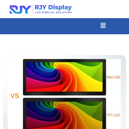
Skip
to
content
メ
ニ
-
ュ
コ
ー
ン
テ
ン
ツ
ま
で
ス
キ
ッ
プ