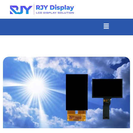
Skip
to
content
メ
ニ
-
ュ
コ
ー
ン
テ
ン
ツ
ま
で
ス
キ
ッ
プ