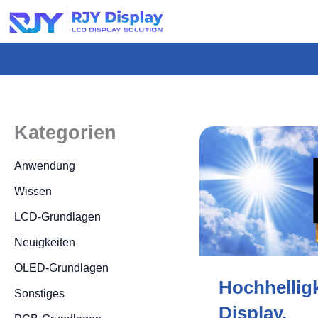
Wähle
eine
individuelle
Höhe
für
das
Kategorien
Popup.
Anwendung
Wissen
LCD-Grundlagen
Neuigkeiten
OLED-Grundlagen
Hochhellig
Sonstiges
Display,