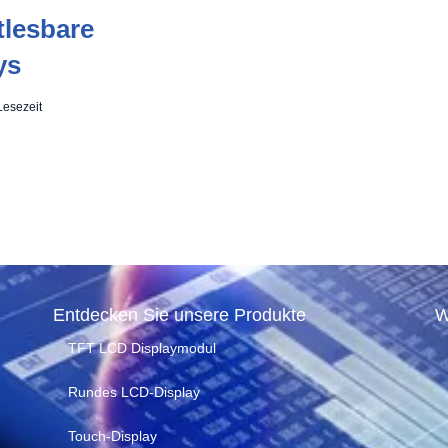
tlesbare
ys
Lesezeit
Entdecken Sie unsere Produkte
W
TFT LCD Displaymodul
Rundes LCD-Display
Touch-Display