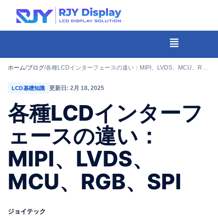
Skip
to
content
メ
ニ
-
ュ
コ
ホーム
/
ブログ
/
各種LCDインターフェースの違い：MIPI、LVDS、MCU、RGB、SPI
ー
ン
更新日: 2月 18, 2025
LCD基礎知識
テ
各種LCDインターフ
ン
ツ
ェースの違い：
ま
MIPI、LVDS、
で
ス
MCU、RGB、SPI
キ
ッ
プ
ジョイテック