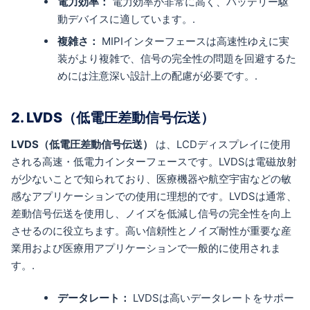
電力効率：
電力効率が非常に高く、バッテリー駆
動デバイスに適しています。.
複雑さ：
MIPIインターフェースは高速性ゆえに実
装がより複雑で、信号の完全性の問題を回避するた
めには注意深い設計上の配慮が必要です。.
2. LVDS（低電圧差動信号伝送）
LVDS（低電圧差動信号伝送）
は、LCDディスプレイに使用
される高速・低電力インターフェースです。LVDSは電磁放射
が少ないことで知られており、医療機器や航空宇宙などの敏
感なアプリケーションでの使用に理想的です。LVDSは通常、
差動信号伝送を使用し、ノイズを低減し信号の完全性を向上
させるのに役立ちます。高い信頼性とノイズ耐性が重要な産
業用および医療用アプリケーションで一般的に使用されま
す。.
データレート：
LVDSは高いデータレートをサポー