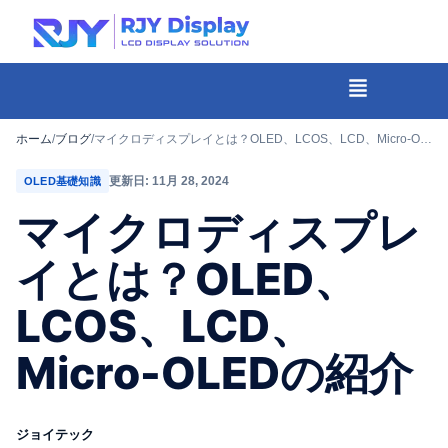
Skip
to
content
メ
ニ
-
ュ
コ
ホーム
/
ブログ
/
マイクロディスプレイとは？OLED、LCOS、LCD、Micro-OLEDの紹介
ー
ン
更新日: 11月 28, 2024
OLED基礎知識
テ
マイクロディスプレ
ン
ツ
イとは？OLED、
ま
LCOS、LCD、
で
ス
Micro-OLEDの紹介
キ
ッ
プ
ジョイテック