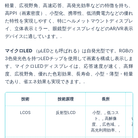
軽量、広視野角、高速応答、高発光効率などの特徴を持ち、
高PPI（画素密度）、小型化、携帯性、低消費電力などの優れ
た特性を実現しやすく、特にヘルメットマウントディスプレ
イ、立体表示ミラー、眼鏡型ディスプレイなどのAR/VR表示
デバイスに適しています。.
マイクロLED
（μLEDとも呼ばれる）は自発光型です。RGBの
3色発光色を持つLEDチップを使用して画素を構成し表示しま
す。マイクロLEDディスプレイは、応答速度が速く、高輝
度、広視野角、優れた色彩効果、長寿命、小型・薄型・軽量
であり、省エネ効果も実現できます。.
技術
技術原理
長所
LCOS
反射型LCD
小型、,
低コス
応
ト、,
高解像
い
度、,
広色域、,
高
高光利用効率、,