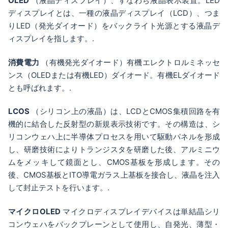
OLED
（液晶ディスプレイ）、すなわち液晶表示装置。LED
ディスプレイとは、一種の液晶ディスプレイ（LCD）、つま
りLED（発光ダイオード）をバックライト光源とする液晶デ
ィスプレイを指します。.
消費電力
（有機発光ダイオード）有機エレクトロルミネッセ
ンス（OLEDまたは有機LED）ダイオード。有機ELダイオード
とも呼ばれます。.
LCOS
（シリコン上の液晶）は、LCDとCMOS集積回路を有
機的に結合した反射型の新規表示技術です。その構造は、シ
リコンウェハ上に半導体プロセスを用いて駆動パネルを形成
し、研磨技術によりトランジスタを研磨した後、アルミニウ
ムをメッキして鏡面とし、CMOS基板を形成します。その
後、CMOS基板とITO導電ガラス上基板を接合し、液晶を注入
して封止テストを行います。.
マイクロOLED
マイクロディスプレイデバイスは単結晶シリ
コンウェハをバックプレーンとして使用し、自発光、薄型・