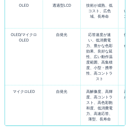
OLED
透過型LCD
技術が成熟、低
消
コスト、広色
い
域、長寿命
ス
OLED/マイクロ
自発光
応答速度が速
低
OLED
い、低消費電
ト
力、豊かな色彩
命
効果、良好な延
性、広い動作温
度範囲、高集積
度、小型・携帯
性、高コントラ
スト
マイクロLED
自発光
高解像度、高輝
高
度、高コントラ
が
スト、高色彩飽
和度、低消費電
力、高速応答、
薄型、長寿命