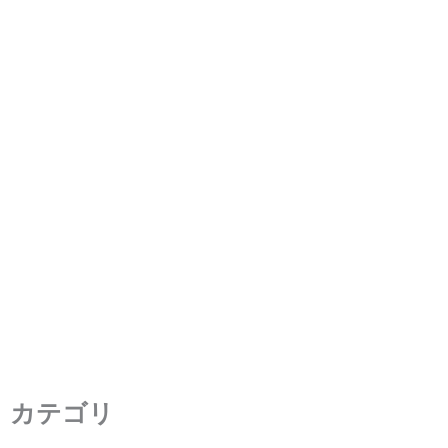
4K対1080p – 映画において4K
はフルHDより優れているの
か？
2023年7月25日
/
5 分の読了時間
カテゴリ