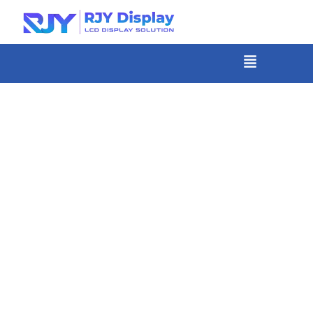
Skip
to
content
メ
ニ
-
ュ
コ
ー
ン
テ
ン
ツ
ま
で
ス
キ
ッ
プ