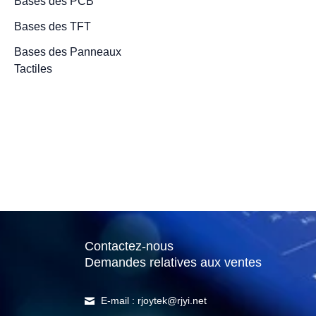
Bases des PCB
Bases des TFT
Bases des Panneaux
5 Types d'
Tactiles
Tactiles av
Avantages 
Inconvénie
24 novembre 2022
/
6 min
Contactez-nous
Demandes relatives aux ventes
E-mail : rjoytek@rjyi.net