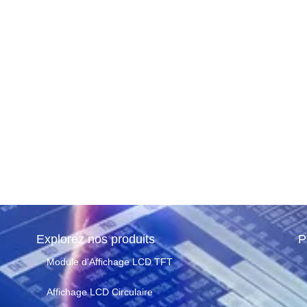
Écrans
ec leurs
et
nts
utes de lecture
Explorez nos produits
P
Module d'Affichage LCD TFT
Affichage LCD Circulaire