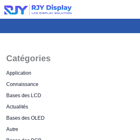
Hauteur
personnalisée
pour
la
fenêtre
modale.
Catégories
Application
Connaissance
Bases des LCD
Actualités
Bases des OLED
Autre