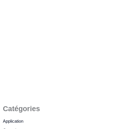
Comment connecter un LCD
avec I2C ?
9 février 2023
/
2 minutes de lecture
Catégories
Application