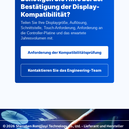
Bestätigung der Display-
Kompatibilität?
Teilen Sie Ihre Displaygröße, Auflösung,
Schnittstelle, Touch-Anforderung, Anforderung an
die Controller-Platine und das erwartete
Jahresvolumen mit.
Anforderung der Kompatibilitätsprüfung
Kontaktieren Sie das Engineering-Team
© 2026 Shenzhen Rongjiayi Technology Co., Ltd. - Lieferant und Hersteller