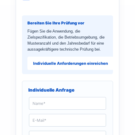
Bereiten Sie Ihre Prüfung vor
Fügen Sie die Anwendung, die
Zielspezifikation, die Betriebsumgebung, die
Musteranzahl und den Jahresbedarf für eine
aussagekräftigere technische Prüfung bei.
Individuelle Anforderungen einreichen
Individuelle Anfrage
N
a
m
e
E
*
-
M
a
T