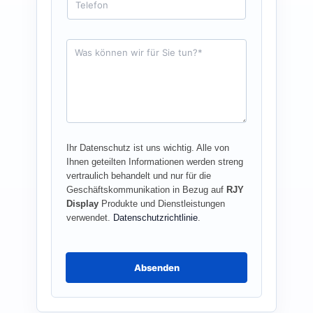
i
e
l
l
*
e
f
A
o
n
n
f
r
a
g
e
*
Ihr Datenschutz ist uns wichtig. Alle von
Ihnen geteilten Informationen werden streng
vertraulich behandelt und nur für die
Geschäftskommunikation in Bezug auf
RJY
Display
Produkte und Dienstleistungen
verwendet.
Datenschutzrichtlinie
.
Absenden