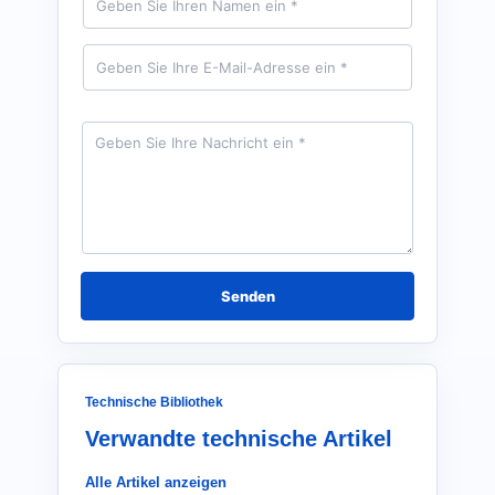
a
k
m
t
e
E
*
-
M
a
i
N
l
a
*
c
h
r
i
c
h
t
*
Senden
Technische Bibliothek
Verwandte technische Artikel
Alle Artikel anzeigen