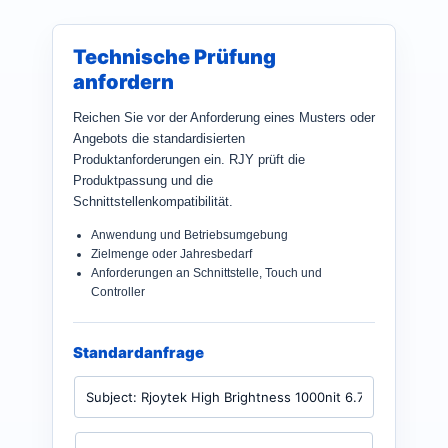
Technische Prüfung
anfordern
Reichen Sie vor der Anforderung eines Musters oder
Angebots die standardisierten
Produktanforderungen ein. RJY prüft die
Produktpassung und die
Schnittstellenkompatibilität.
Anwendung und Betriebsumgebung
Zielmenge oder Jahresbedarf
Anforderungen an Schnittstelle, Touch und
Controller
Standardanfrage
P
r
o
d
N
u