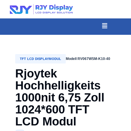
Wähle
eine
individuelle
Menü
Höhe
für
das
Popup.
Modell RV067WSM-K10-40
TFT LCD DISPLAYMODUL
Rjoytek
Hochhelligkeits
1000nit 6,75 Zoll
1024*600 TFT
LCD Modul