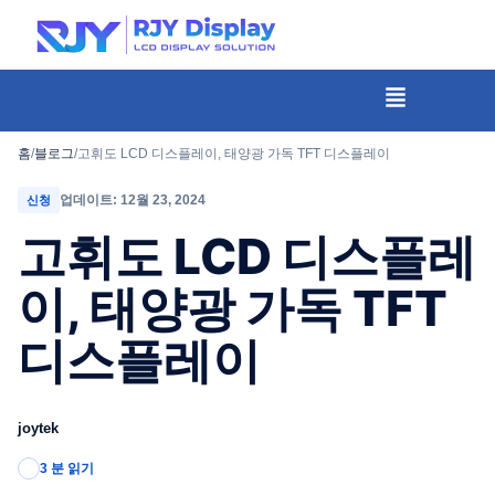
콘
텐
츠
메
뉴
로
건
홈
/
블로그
/
고휘도 LCD 디스플레이, 태양광 가독 TFT 디스플레이
너
업데이트: 12월 23, 2024
신청
뛰
고휘도 LCD 디스플레
기
이, 태양광 가독 TFT
디스플레이
joytek
3 분 읽기