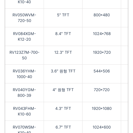
K10-40
RV050WVM-
5″ TFT
800*480
720-50
RV084XGM-
8.4″ TFT
1024*768
K12-20
RV123Z7M-700-
12.3″ TFT
1920*720
50
RV036YHM-
3.6″ 원형 TFT
544*506
1000-40
RV040YGM-
4″ 원형 TFT
720*720
800-39
RV043FHM-
4.3″ TFT
1920*1080
K10-60
RV070WSM-
6.7″ TFT
1024*600
K10-40