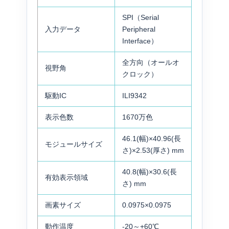
SPI（Serial
入力データ
Peripheral
Interface）
全方向（オールオ
視野角
クロック）
駆動IC
ILI9342
表示色数
1670万色
46.1(幅)×40.96(長
モジュールサイズ
さ)×2.53(厚さ) mm
40.8(幅)×30.6(長
有効表示領域
さ) mm
画素サイズ
0.0975×0.0975
動作温度
-20～+60℃