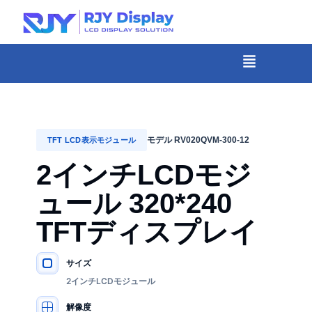
Skip
to
content
メ
ニ
-
ュ
コ
ー
ン
テ
モデル RV020QVM-300-12
TFT LCD表示モジュール
ン
2インチLCDモジ
ツ
ュール 320*240
ま
で
TFTディスプレイ
ス
キ
サイズ
主要仕様
ッ
2インチLCDモジュール
プ
解像度