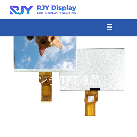
Skip
to
content
メ
ニ
-
ュ
コ
ー
ン
テ
ン
»
ホーム
ツ
6.8インチTFT液晶
ま
で
ス
キ
ッ
プ