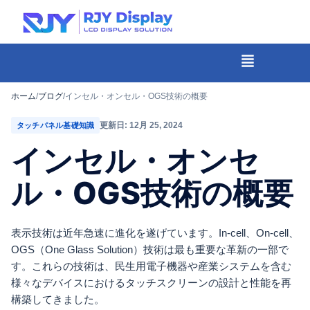
Skip
to
content
メ
ニ
-
ュ
コ
ホーム
/
ブログ
/
インセル・オンセル・OGS技術の概要
ー
ン
更新日: 12月 25, 2024
タッチパネル基礎知識
テ
インセル・オンセ
ン
ツ
ル・OGS技術の概要
ま
で
表示技術は近年急速に進化を遂げています。In-cell、On-cell、
ス
OGS（One Glass Solution）技術は最も重要な革新の一部で
キ
す。これらの技術は、民生用電子機器や産業システムを含む
ッ
様々なデバイスにおけるタッチスクリーンの設計と性能を再
プ
構築してきました。