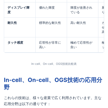
ディスプレイ輝
優れた輝度
輝度が改善され
層の
度
ている
り、
耐久性
標準的な耐久性
高い耐久性
ガラ
せに
高い
タッチ感度
応答性が非常に
極めて応答性が
極め
高い
良い
ッチ
In-cell、On-cell、OGS技術比較表
In-cell、On-cell、OGS技術の応用分
野
これらの技術は、様々な産業で広く利用されています。主な
応用分野は以下の通りです：