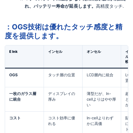
れ、バッテリー寿命が延長します。
高精度タッチ.
：OGS技術は優れたタッチ感度と精
度を提供します。
E Ink
インセル
オンセル
イン
ル・
較
OGS
タッチ層の位置
LCD層内に統合
LC
置
一枚のガラス層
ディスプレイの
薄型だが、In-
超薄
に統合
厚み
cellよりはやや厚
とデ
い
が一
コスト
コスト効率に優
In-cellよりわず
貼り
れる
かに高価
によ
トが