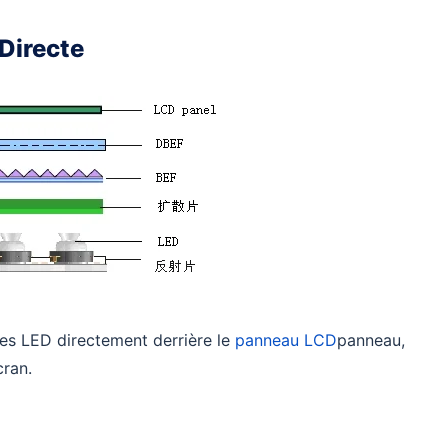
Directe
es LED directement derrière le
panneau LCD
panneau,
cran.