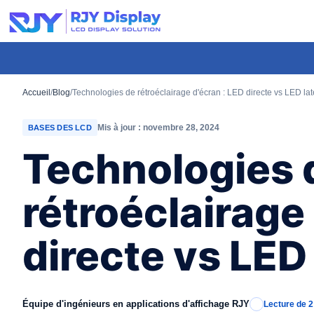
Hauteur
personnalisée
pour
la
fenêtre
Accueil
/
Blog
/
Technologies de rétroéclairage d'écran : LED directe vs LED lat
modale.
Mis à jour : novembre 28, 2024
BASES DES LCD
Technologies 
rétroéclairage
directe vs LED 
Équipe d'ingénieurs en applications d'affichage RJY
Lecture de 2