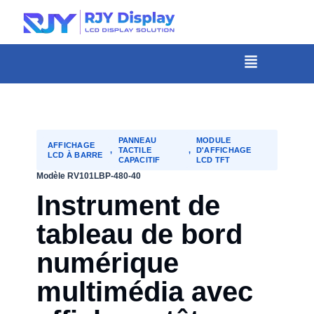
Hauteur
personnalisée
pour
Menu
la
fenêtre
modale.
PANNEAU
MODULE
AFFICHAGE
,
TACTILE
,
D'AFFICHAGE
LCD À BARRE
CAPACITIF
LCD TFT
Modèle RV101LBP-480-40
Instrument de
tableau de bord
numérique
multimédia avec