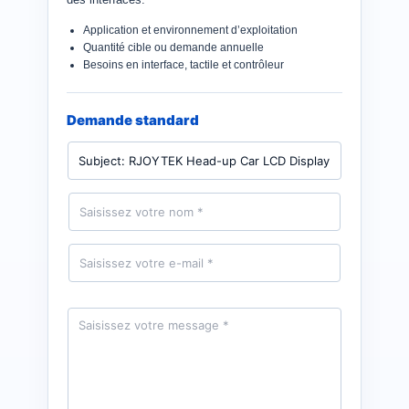
Application et environnement d’exploitation
Quantité cible ou demande annuelle
Besoins en interface, tactile et contrôleur
Demande standard
P
r
o
d
N
u
o
i
m
t
*
E
-
m
a
i
M
l
e
*
s
s
a
g
e