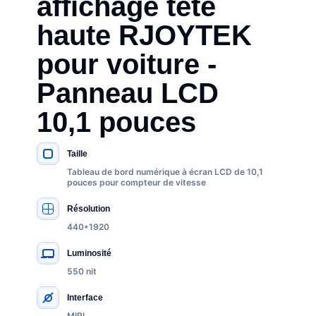
affichage tête
haute RJOYTEK
pour voiture -
Panneau LCD
10,1 pouces
Taille
SPÉCIFICATIONS CLÉS
Tableau de bord numérique à écran LCD de 10,1
pouces pour compteur de vitesse
Résolution
440*1920
Luminosité
550 nit
Interface
MIPI