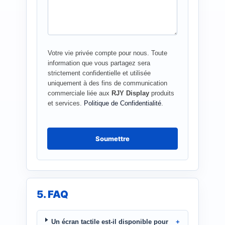
a
e
n
d
e
*
Votre vie privée compte pour nous. Toute
information que vous partagez sera
strictement confidentielle et utilisée
uniquement à des fins de communication
commerciale liée aux
RJY Display
produits
et services.
Politique de Confidentialité
.
Soumettre
5. FAQ
Un écran tactile est-il disponible pour