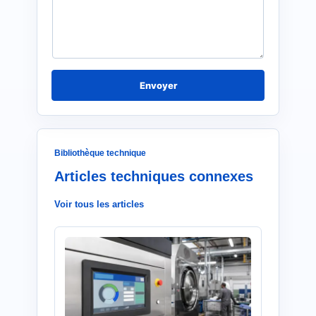
s
s
a
g
e
*
Envoyer
Bibliothèque technique
Articles techniques connexes
Voir tous les articles