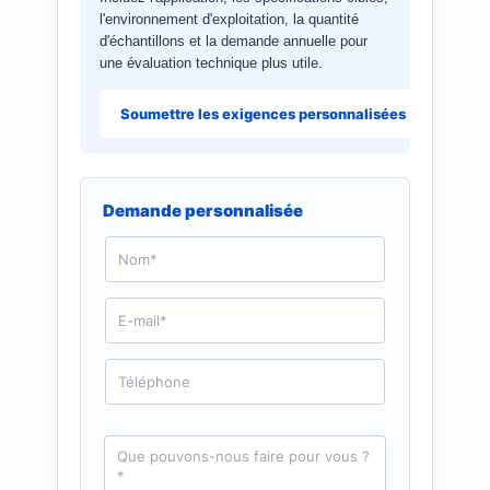
l'environnement d'exploitation, la quantité
d'échantillons et la demande annuelle pour
une évaluation technique plus utile.
Soumettre les exigences personnalisées
Demande personnalisée
N
o
m
*
E
-
m
a
T
i
é
l
l
*
é
p
D
h
e
o
m
n