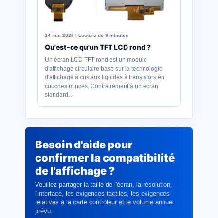
14 mai 2026 | Lecture de 9 minutes
Qu'est-ce qu'un TFT LCD rond ?
Un écran LCD TFT rond est un module
d'affichage circulaire basé sur la technologie
d'affichage à cristaux liquides à transistors en
couches minces. Contrairement à un écran
standard…
Besoin d'aide pour
confirmer la compatibilité
de l'affichage ?
Veuillez partager la taille de l'écran, la résolution,
l'interface, les exigences tactiles, les exigences
relatives à la carte contrôleur et le volume annuel
prévu.