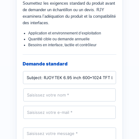
Soumettez les exigences standard du produit avant
de demander un échantillon ou un devis. RJY
examinera l’adéquation du produit et la compatibilité
des interfaces.
Application et environnement d’exploitation
Quantité cible ou demande annuelle
Besoins en interface, tactile et contrôleur
Demande standard
P
r
o
d
N
u
o
i
m
t
*
E
-
m
a
i
M
l
e
*