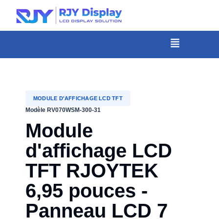
Hauteur
personnalisée
pour
Menu
la
fenêtre
modale.
MODULE D'AFFICHAGE LCD TFT
Modèle RV070WSM-300-31
Module
d'affichage LCD
TFT RJOYTEK
6,95 pouces -
Panneau LCD 7