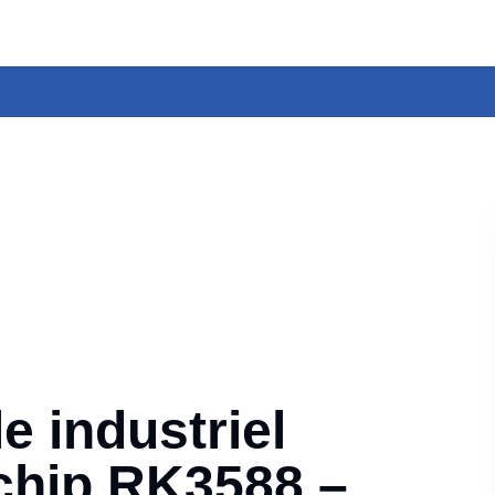
e industriel
chip RK3588 –