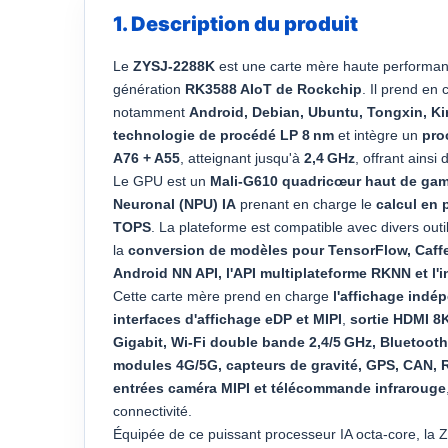
1. Description du produit
Le
ZYSJ-2288K
est une carte mère haute performan
génération
RK3588 AIoT de Rockchip
. Il prend en
notamment
Android, Debian, Ubuntu, Tongxin, K
technologie de procédé LP 8 nm
et intègre un
pro
A76 + A55
, atteignant jusqu'à
2,4 GHz
, offrant ains
Le GPU est un
Mali-G610 quadricœur haut de ga
Neuronal (NPU) IA
prenant en charge le
calcul en 
TOPS
. La plateforme est compatible avec divers out
la
conversion de modèles pour TensorFlow, Caff
Android NN API, l'API multiplateforme RKNN et l'
Cette carte mère prend en charge
l'affichage indé
interfaces d'affichage eDP et MIPI
,
sortie HDMI 8
Gigabit, Wi-Fi double bande 2,4/5 GHz, Bluetooth
modules 4G/5G, capteurs de gravité, GPS, CAN, 
entrées caméra MIPI et télécommande infrarouge
connectivité.
Équipée de ce puissant processeur IA octa-core, la 