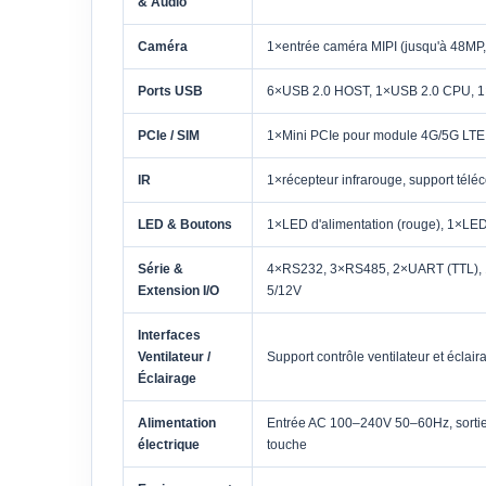
& Audio
Caméra
1×entrée caméra MIPI (jusqu'à 48MP,
Ports USB
6×USB 2.0 HOST, 1×USB 2.0 CPU, 
PCIe / SIM
1×Mini PCIe pour module 4G/5G LTE, 
IR
1×récepteur infrarouge, support té
LED & Boutons
1×LED d'alimentation (rouge), 1×LED
Série &
4×RS232, 3×RS485, 2×UART (TTL), 1×
Extension I/O
5/12V
Interfaces
Ventilateur /
Support contrôle ventilateur et éclai
Éclairage
Alimentation
Entrée AC 100–240V 50–60Hz, sortie
électrique
touche