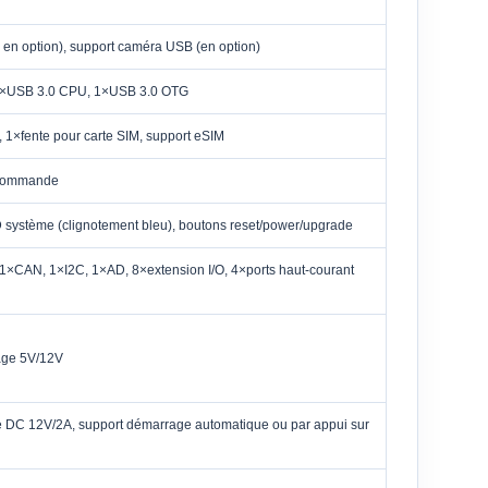
 en option), support caméra USB (en option)
1×USB 3.0 CPU, 1×USB 3.0 OTG
1×fente pour carte SIM, support eSIM
lécommande
 système (clignotement bleu), boutons reset/power/upgrade
CAN, 1×I2C, 1×AD, 8×extension I/O, 4×ports haut-courant
rage 5V/12V
 DC 12V/2A, support démarrage automatique ou par appui sur