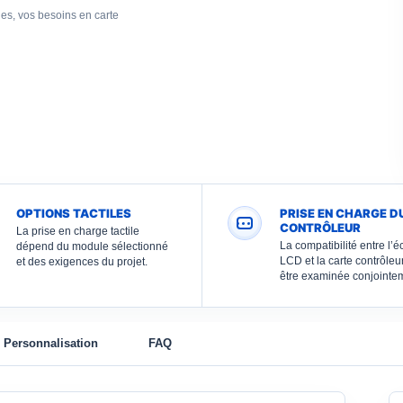
iles, vos besoins en carte
OPTIONS TACTILES
PRISE EN CHARGE D
CONTRÔLEUR
La prise en charge tactile
La compatibilité entre l’é
dépend du module sélectionné
LCD et la carte contrôleu
et des exigences du projet.
être examinée conjointe
Personnalisation
FAQ