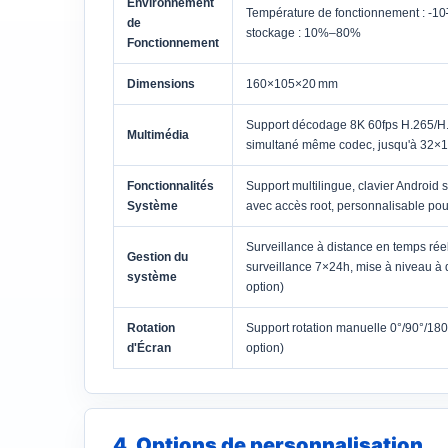
Environnement
Température de fonctionnement : -10
de
stockage : 10%–80%
Fonctionnement
Dimensions
160×105×20 mm
Support décodage 8K 60fps H.265/H
Multimédia
simultané même codec, jusqu'à 32×
Fonctionnalités
Support multilingue, clavier Android 
Système
avec accès root, personnalisable po
Surveillance à distance en temps ré
Gestion du
surveillance 7×24h, mise à niveau à d
système
option)
Rotation
Support rotation manuelle 0°/90°/180°
d'Écran
option)
4. Options de personnalisation