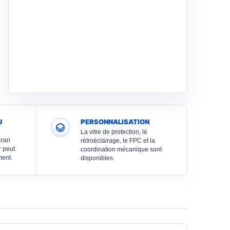
U
PERSONNALISATION
La vitre de protection, le
cran
rétroéclairage, le FPC et la
r peut
coordination mécanique sont
ment.
disponibles.