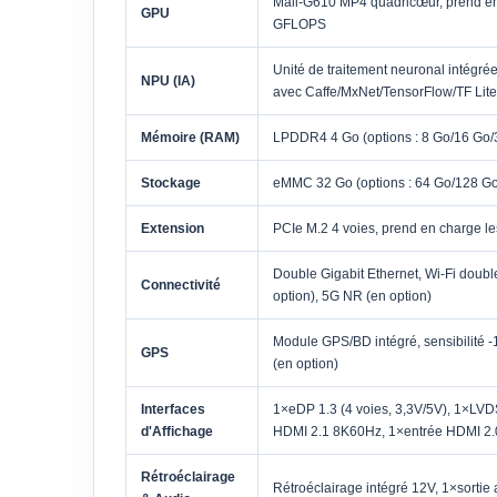
Mali-G610 MP4 quadricœur, prend 
GPU
GFLOPS
Unité de traitement neuronal intégr
NPU (IA)
avec Caffe/MxNet/TensorFlow/TF Lite
Mémoire (RAM)
LPDDR4 4 Go (options : 8 Go/16 Go/
Stockage
eMMC 32 Go (options : 64 Go/128 Go
Extension
PCIe M.2 4 voies, prend en charge l
Double Gigabit Ethernet, Wi-Fi doubl
Connectivité
option), 5G NR (en option)
Module GPS/BD intégré, sensibilité
GPS
(en option)
Interfaces
1×eDP 1.3 (4 voies, 3,3V/5V), 1×LVDS
d'Affichage
HDMI 2.1 8K60Hz, 1×entrée HDMI 2.0 
Rétroéclairage
Rétroéclairage intégré 12V, 1×sorti