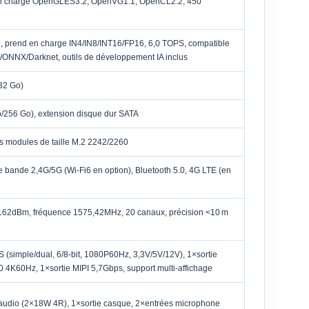
en charge OpenGLES3.2, OpenVG1.1, OpenCL2.2, 450
ée, prend en charge IN4/IN8/INT16/FP16, 6,0 TOPS, compatible
/ONNX/Darknet, outils de développement IA inclus
32 Go)
/256 Go), extension disque dur SATA
es modules de taille M.2 2242/2260
e bande 2,4G/5G (Wi-Fi6 en option), Bluetooth 5.0, 4G LTE (en
 -162dBm, fréquence 1575,42MHz, 20 canaux, précision <10 m
 (simple/dual, 6/8-bit, 1080P60Hz, 3,3V/5V/12V), 1×sortie
4K60Hz, 1×sortie MIPI 5,7Gbps, support multi-affichage
e audio (2×18W 4R), 1×sortie casque, 2×entrées microphone