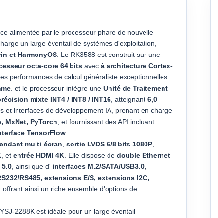
ce alimentée par le processeur phare de nouvelle
 charge un large éventail de systèmes d'exploitation,
irin et HarmonyOS
. Le RK3588 est construit sur une
cesseur octa-core 64 bits
avec
à architecture Cortex-
i des performances de calcul généraliste exceptionnelles.
mme
, et le processeur intègre une
Unité de Traitement
précision mixte INT4 / INT8 / INT16
, atteignant
6,0
ils et interfaces de développement IA, prenant en charge
e, MxNet, PyTorch
, et fournissant des API incluant
interface TensorFlow
.
pendant multi-écran
,
sortie LVDS 6/8 bits 1080P
,
K
, et
entrée HDMI 4K
. Elle dispose de
double Ethernet
 5.0
, ainsi que d'
interfaces M.2/SATA/USB3.0,
RS232/RS485, extensions E/S, extensions I2C,
, offrant ainsi un riche ensemble d'options de
ZYSJ-2288K est idéale pour un large éventail