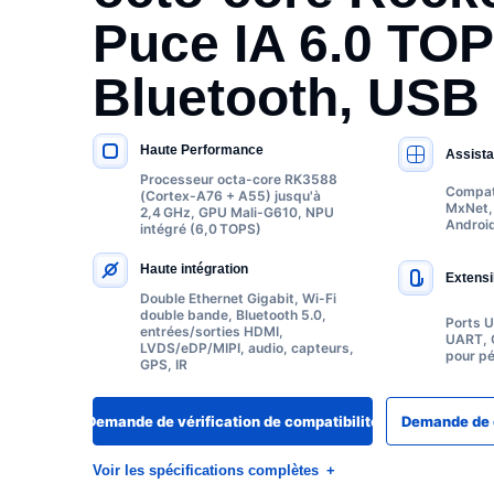
Puce IA 6.0 TOP
Bluetooth, USB 
Haute Performance
Assista
SPÉCIFICATIONS CLÉS
Processeur octa-core RK3588
Compati
(Cortex-A76 + A55) jusqu'à
MxNet, 
2,4 GHz, GPU Mali-G610, NPU
Androi
intégré (6,0 TOPS)
Haute intégration
Extensi
Double Ethernet Gigabit, Wi-Fi
double bande, Bluetooth 5.0,
Ports 
entrées/sorties HDMI,
UART, C
LVDS/eDP/MIPI, audio, capteurs,
pour pé
GPS, IR
Demande de vérification de compatibilité
Demande de d
Voir les spécifications complètes