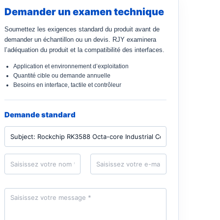
Demander un examen technique
Soumettez les exigences standard du produit avant de
demander un échantillon ou un devis. RJY examinera
l’adéquation du produit et la compatibilité des interfaces.
Application et environnement d’exploitation
Quantité cible ou demande annuelle
Besoins en interface, tactile et contrôleur
Demande standard
P
r
o
d
N
E
u
o
-
i
m
m
t
*
a
i
M
l
e
*
s
s