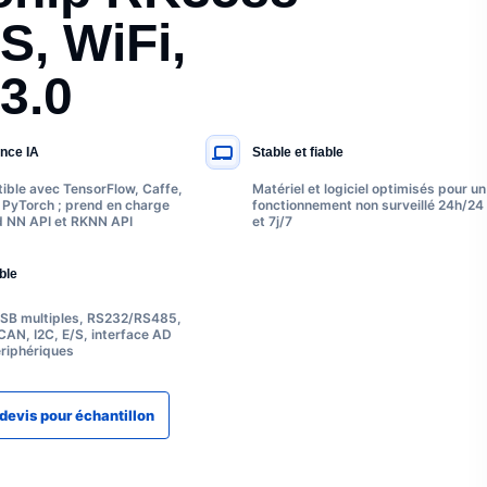
S, WiFi,
3.0
nce IA
Stable et fiable
ble avec TensorFlow, Caffe,
Matériel et logiciel optimisés pour un
PyTorch ; prend en charge
fonctionnement non surveillé 24h/24
d NN API et RKNN API
et 7j/7
ble
USB multiples, RS232/RS485,
AN, I2C, E/S, interface AD
riphériques
evis pour échantillon