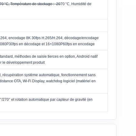
70 °C, Température de stockage : -20
70 °C, Humidité de
.264, encodage 8K 30fps H.265/H.264, décodage/encodage
1080P30fps en décodage et 16×1080P60fps en encodage
standard, méthodes de saisie tierces en option, Android natif
ur le développement produit
el, récupération système automatique, fonctionnement sans
istance OTA, Wi-Fi Display, watchdog logiciel (matériel en
/270° et rotation automatique par capteur de gravité (en