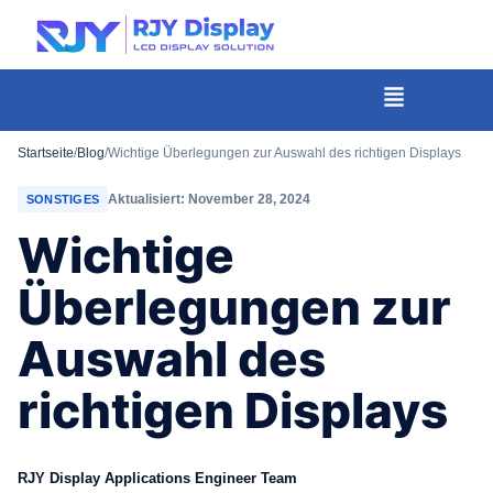
Wähle
eine
individuelle
Menü
Höhe
für
Startseite
/
Blog
/
Wichtige Überlegungen zur Auswahl des richtigen Displays
das
Aktualisiert: November 28, 2024
SONSTIGES
Popup.
Wichtige
Überlegungen zur
Auswahl des
richtigen Displays
RJY Display Applications Engineer Team