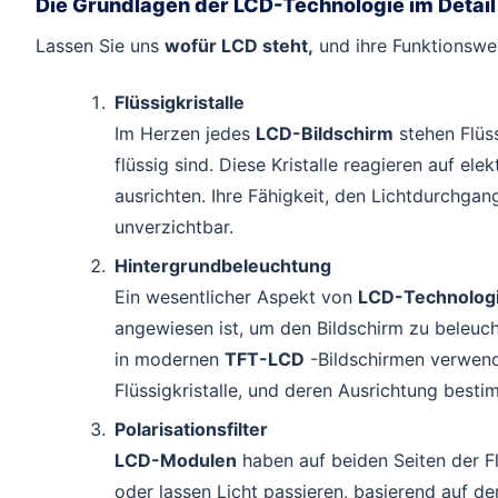
Die Grundlagen der LCD-Technologie im Detail
Lassen Sie uns
wofür LCD steht,
und ihre Funktionswei
Flüssigkristalle
Im Herzen jedes
LCD-Bildschirm
stehen Flüss
flüssig sind. Diese Kristalle reagieren auf el
ausrichten. Ihre Fähigkeit, den Lichtdurchgan
unverzichtbar.
Hintergrundbeleuchtung
Ein wesentlicher Aspekt von
LCD-Technolog
angewiesen ist, um den Bildschirm zu beleuch
in modernen
TFT-LCD
-Bildschirmen verwend
Flüssigkristalle, und deren Ausrichtung best
Polarisationsfilter
LCD-Modulen
haben auf beiden Seiten der Flüs
oder lassen Licht passieren, basierend auf der 