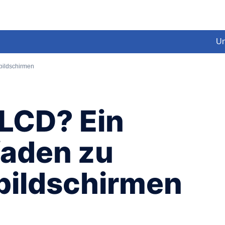
Un
lbildschirmen
LCD? Ein
faden zu
lbildschirmen