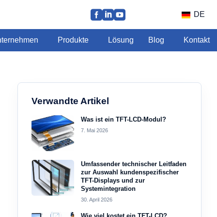
DE
ternehmen
Produkte
Lösung
Blog
Kontakt
Verwandte Artikel
Was ist ein TFT-LCD-Modul?
7. Mai 2026
Umfassender technischer Leitfaden
zur Auswahl kundenspezifischer
TFT-Displays und zur
Systemintegration
30. April 2026
Wie viel kostet ein TFT-LCD?