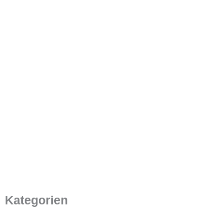
Was ist LCM? Wichtige
Fakten, die Sie über LCMs
wissen müssen
13. September 2023
/
8 Minuten Lesezeit
Kategorien