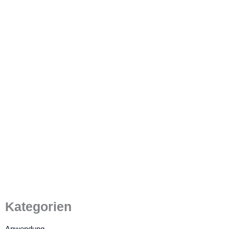
Wie erhält man
sonnenlichtlesbare TFT-LCD-
Displays? Einen LCD-
Hersteller finden
4. Juli 2022
/
4 Minuten Lesezeit
Kategorien
Anwendung