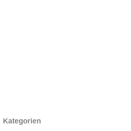
Was ist ein Microdisplay?
Einführung in OLED, LCOS,
LCD und Micro-OLED
22. November 2022
/
4 Minuten Lesezeit
Kategorien