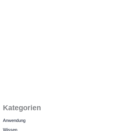
Was ist besser: Resistiver
Touchscreen oder kapazitiver
Touchscreen?
4. August 2022
/
5 Minuten Lesezeit
Kategorien
Anwendung
Wissen