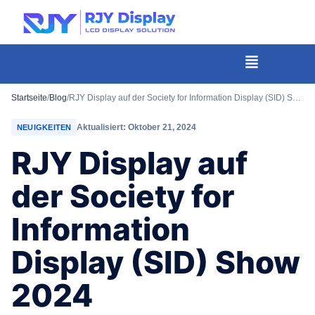
Wähle
eine
individuelle
Menü
Höhe
für
Startseite
/
Blog
/
RJY Display auf der Society for Information Display (SID) Show 2024
das
Aktualisiert: Oktober 21, 2024
NEUIGKEITEN
Popup.
RJY Display auf
der Society for
Information
Display (SID) Show
2024