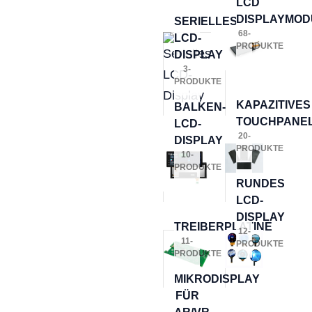
LCD
DISPLAYMOD
SERIELLES
68-
LCD-
PRODUKTE
DISPLAY
3-
PRODUKTE
KAPAZITIVES
BALKEN-
TOUCHPANE
LCD-
20-
DISPLAY
PRODUKTE
10-
PRODUKTE
RUNDES
LCD-
DISPLAY
TREIBERPLATINE
12-
11-
PRODUKTE
PRODUKTE
MIKRODISPLAY
FÜR