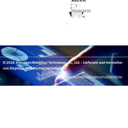
AR/VR
7-
PRODUKTE
© 2026 Shenzhen Rongjiayi Technology Co., Ltd. - Lieferant und Hersteller
von Displays. Alle Rechte vorbehalten.
Garantierichtlinie
Datenschutzrichtlinie