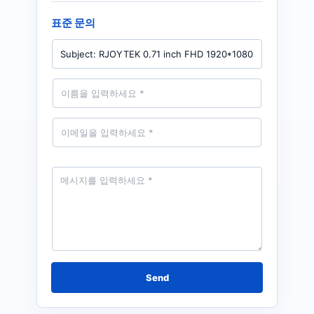
표준 문의
P
r
o
d
N
u
a
c
m
t
e
E
*
m
a
i
l
M
*
e
s
s
a
g
e
*
Send