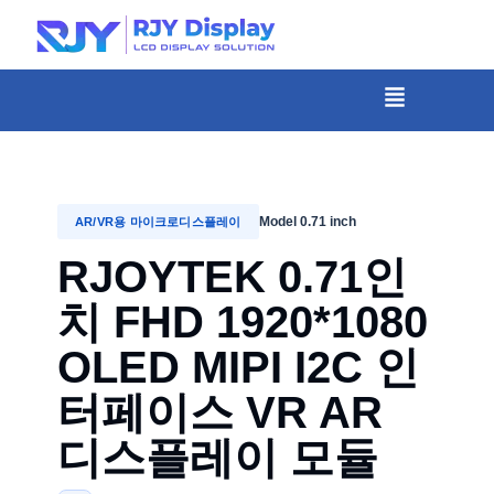
콘
텐
츠
메
뉴
로
건
너
뛰
Model 0.71 inch
AR/VR용 마이크로디스플레이
기
RJOYTEK 0.71인
치 FHD 1920*1080
OLED MIPI I2C 인
터페이스 VR AR
디스플레이 모듈