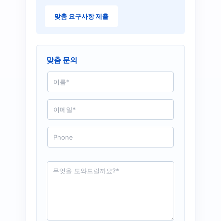
맞춤 요구사항 제출
맞춤 문의
N
a
m
e
E
*
m
a
i
P
l
h
*
o
n
e
R
e
q
u
e
s
t
*