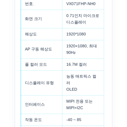
번호.
VX071FHP-NH0
0.71인치 마이크로
화면 크기
디스플레이
해상도
1920*1080
1920×1080, 최대
AP 구동 해상도
90Hz
풀 컬러 모드
16.7M 컬러
능동 매트릭스 컬
디스플레이 유형
러
OLED
MIPI 전용 또는
인터페이스
MIPI+I2C
작동 온도
-40 ~ 85