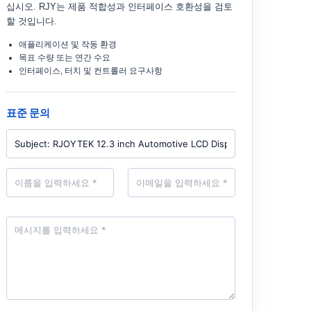
십시오. RJY는 제품 적합성과 인터페이스 호환성을 검토
할 것입니다.
애플리케이션 및 작동 환경
목표 수량 또는 연간 수요
인터페이스, 터치 및 컨트롤러 요구사항
표준 문의
P
r
o
d
N
E
u
a
m
c
m
a
t
e
i
*
l
M
*
e
s
s
a
g
e
*