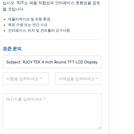
십시오. RJY는 제품 적합성과 인터페이스 호환성을 검토
할 것입니다.
애플리케이션 및 작동 환경
목표 수량 또는 연간 수요
인터페이스, 터치 및 컨트롤러 요구사항
표준 문의
P
r
o
d
N
E
u
a
m
c
m
a
t
e
i
*
l
M
*
e
s
s
a
g
e
*