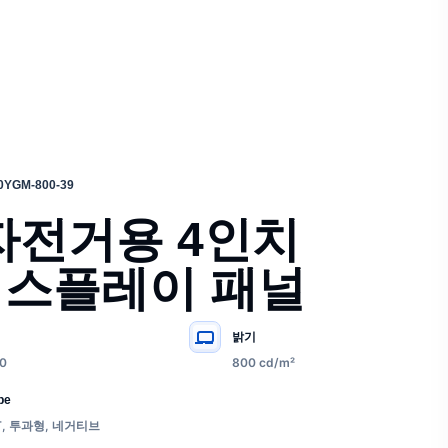
0YGM-800-39
기자전거용 4인치
 디스플레이 패널
밝기
0
800 cd/m²
pe
T, 투과형, 네거티브