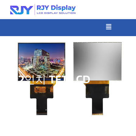
콘
텐
츠
메
뉴
로
건
너
뛰
기
»
홈
3.2인치 TFT LCD