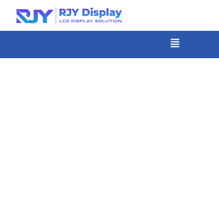
콘
텐
츠
메
뉴
로
건
너
뛰
기
»
홈
LCD 모니터