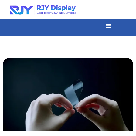
콘
텐
츠
메
뉴
로
건
너
뛰
기