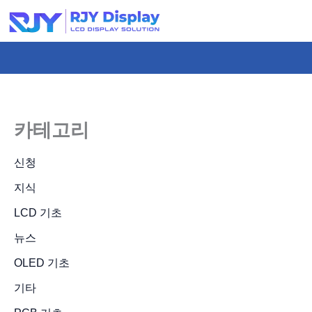
콘
텐
츠
로
건
너
카테고리
뛰
기
신청
지식
LCD 기초
뉴스
OLED 기초
기타