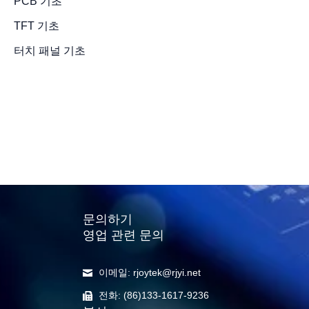
PCB 기초
TFT 기초
터치 패널 기초
LCD 디스
의 품질을 
법은 무엇인
2022년 11월 8일
/
4 minut
문의하기
영업 관련 문의
이메일: rjoytek@rjyi.net
전화: (86)133-1617-9236