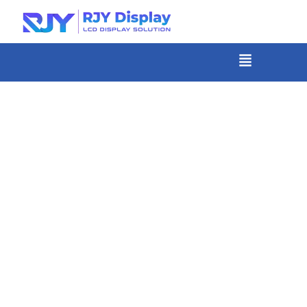
콘
텐
츠
메
뉴
로
건
너
뛰
기