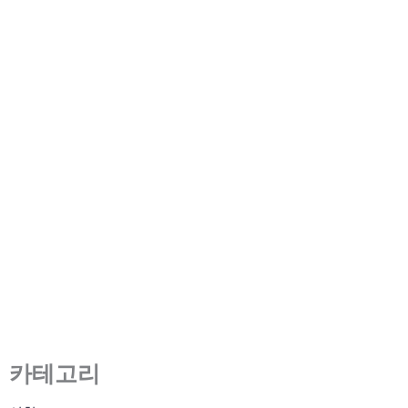
LCD TFT 디스플레이 모듈 목록,
1.3″-10.1″ LCD 패널, 제조업체
가격
2022년 8월 17일
/
7 minute of reading
카테고리