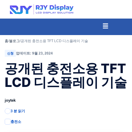
콘
텐
츠
메
뉴
로
건
홈
/
블로그
/
공개된 충전소용 TFT LCD 디스플레이 기술
너
업데이트: 9월 23, 2024
신청
뛰
공개된 충전소용 TFT
기
LCD 디스플레이 기술
joytek
3 분 읽기
충전소