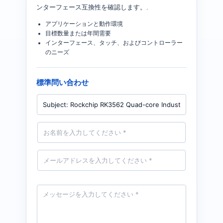
ンターフェース互換性を確認します。.
アプリケーションと動作環境
目標数量または年間需要
インターフェース、タッチ、およびコントローラー
のニーズ
標準問い合わせ
製
品
名
前
*
メ
ー
ル
*
メ
ッ
セ
ー
ジ