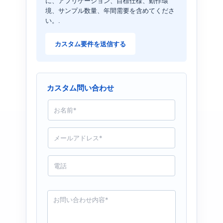
に、アプリケーション、目標仕様、動作環
境、サンプル数量、年間需要を含めてくださ
い。.
カスタム要件を送信する
カスタム問い合わせ
名
前
*
メ
ー
ル
*
電
話
お
問
い
合