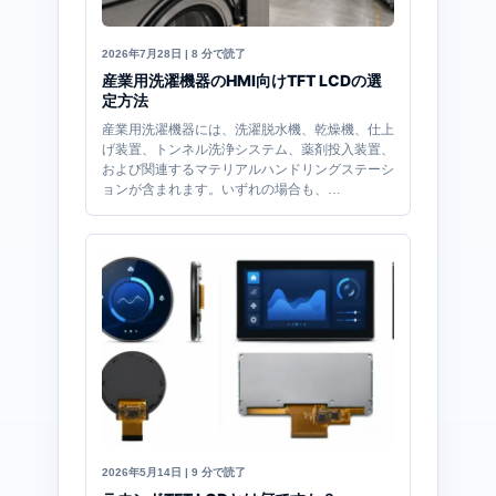
2026年7月28日 | 8 分で読了
産業用洗濯機器のHMI向けTFT LCDの選
定方法
産業用洗濯機器には、洗濯脱水機、乾燥機、仕上
げ装置、トンネル洗浄システム、薬剤投入装置、
および関連するマテリアルハンドリングステーシ
ョンが含まれます。いずれの場合も、…
2026年5月14日 | 9 分で読了