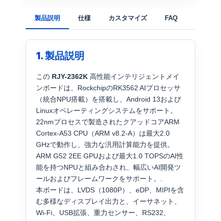
製品説明
仕様
カスタマイズ
FAQ
1. 製品説明
この
RJY-2362K
高性能インテリジェントメイ
ンボードは、RockchipのRK3562 AIプロセッサ
（統合NPU搭載）を搭載し、Android 13および
Linuxオペレーティングシステムをサポート。
22nmプロセスで製造されたクアッドコアARM
Cortex-A53 CPU（ARM v8.2-A）は最大2.0
GHzで動作し、強力な汎用計算能力を提供。
ARM G52 2EE GPUおよび最大1.0 TOPSのAI性
能を持つNPUと組み合わされ、幅広いAI開発ツ
ールおよびフレームワークをサポート。.
本ボードは、LVDS（1080P）、eDP、MIPIを含
む多様なディスプレイ出力と、イーサネット、
Wi-Fi、USB拡張、重力センサー、RS232、