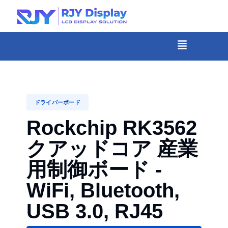
Skip
to
content
メ
ニ
-
ュ
コ
ー
ン
テ
ドライバーボード
ン
Rockchip RK3562
ツ
クアッドコア 産業
ま
で
用制御ボード -
ス
WiFi, Bluetooth,
キ
USB 3.0, RJ45
ッ
プ