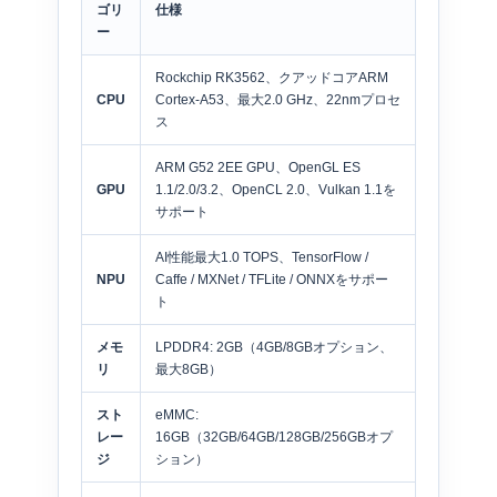
ゴリ
仕様
ー
Rockchip RK3562、クアッドコアARM
CPU
Cortex-A53、最大2.0 GHz、22nmプロセ
ス
ARM G52 2EE GPU、OpenGL ES
GPU
1.1/2.0/3.2、OpenCL 2.0、Vulkan 1.1を
サポート
AI性能最大1.0 TOPS、TensorFlow /
NPU
Caffe / MXNet / TFLite / ONNXをサポー
ト
メモ
LPDDR4: 2GB（4GB/8GBオプション、
リ
最大8GB）
スト
eMMC:
レー
16GB（32GB/64GB/128GB/256GBオプ
ジ
ション）