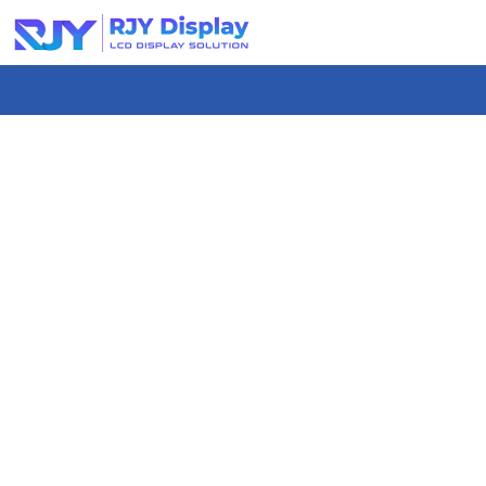
Skip
to
content
-
コ
ン
テ
ン
ツ
ま
で
ス
キ
ッ
プ