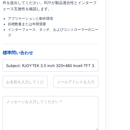
件を提出してください。RJYが製品適合性とインターフ
ェース互換性を確認します。.
アプリケーションと動作環境
目標数量または年間需要
インターフェース、タッチ、およびコントローラーのニー
ズ
標準問い合わせ
製
品
名
メ
前
ー
*
ル
*
メ
ッ
セ
ー
ジ
*