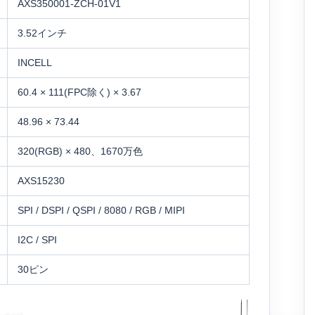
AXS350001-ZCH-01V1
3.52インチ
INCELL
60.4 × 111(FPC除く) × 3.67
48.96 × 73.44
320(RGB) × 480、1670万色
AXS15230
SPI / DSPI / QSPI / 8080 / RGB / MIPI
I2C / SPI
30ピン