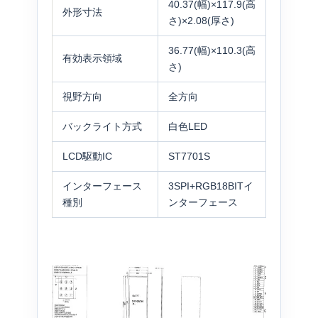
40.37(幅)×117.9(高
外形寸法
さ)×2.08(厚さ)
36.77(幅)×110.3(高
有効表示領域
さ)
視野方向
全方向
バックライト方式
白色LED
LCD駆動IC
ST7701S
インターフェース
3SPI+RGB18BITイ
種別
ンターフェース