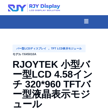
Skip
to
content
メ
ニ
-
ュ
コ
ー
ン
テ
バー型LCDディスプレイ
,
TFT LCD表示モジュール
ン
モデル YX45010A
ツ
RJOYTEK 小型バ
ま
ー型LCD 4.58イン
で
チ 320*960 TFTバ
ス
キ
ー型液晶表示モジ
ッ
ュール
プ