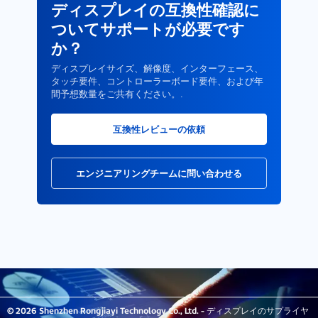
ディスプレイの互換性確認に
ついてサポートが必要です
か？
ディスプレイサイズ、解像度、インターフェース、
タッチ要件、コントローラーボード要件、および年
間予想数量をご共有ください。.
互換性レビューの依頼
エンジニアリングチームに問い合わせる
© 2026 Shenzhen Rongjiayi Technology Co., Ltd. - ディスプレイのサプライヤ