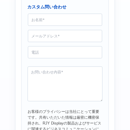
カスタム問い合わせ
名
前
*
メ
ー
ル
*
電
話
お
問
い
合
わ
せ
*
お客様のプライバシーは当社にとって重要
です。共有いただいた情報は厳密に機密保
持され、RJY Displayの製品およびサービス
に関連するビジネスコミュニケーションに