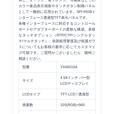
有し、オーブン、電子レンジ、冷蔵庫などでの
カラー食品表示画面やタッチボタン制御パネル
として一般的に応用されています。SPI+RGBイ
ンターフェース透過型TFT表示パネルです。
各種インターフェースに対応するコントロール
ボードやアダプターボードの柔軟な構成、多様
なタッチオプション（RTP/CTP/シングルタッ
チ/マルチタッチ）、表面処理硬度及び保護ガラ
スについてもお客様の要求に応じてカスタマイ
ズ可能です。ご質問がございましたら、随時ご
相談ください。
型番
YX45010A
4.58インチ バー型
サイズ
LCDディスプレイ
LCDタイプ
TFT-LCD / 透過型
画素数
320(RGB)×960