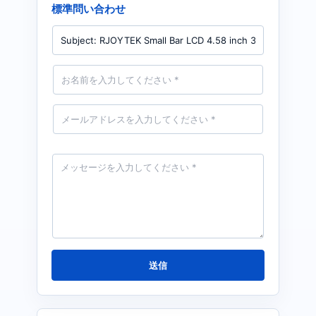
標準問い合わせ
製
品
名
前
*
メ
ー
ル
*
メ
ッ
セ
ー
ジ
*
送信