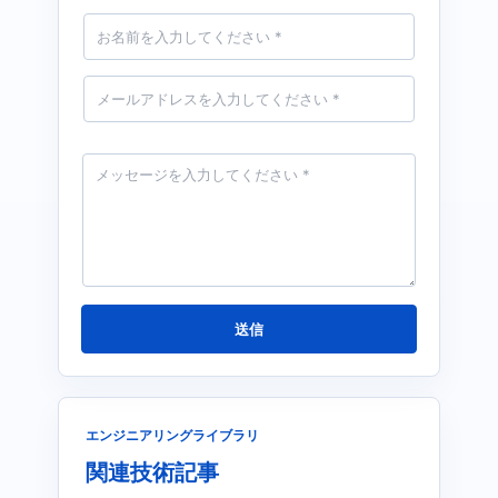
名
前
*
メ
ー
ル
*
メ
ッ
セ
ー
ジ
*
送信
エンジニアリングライブラリ
関連技術記事