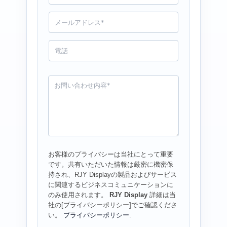
*
メ
ー
ル
*
電
話
お
問
い
合
わ
せ
*
お客様のプライバシーは当社にとって重要
です。共有いただいた情報は厳密に機密保
持され、RJY Displayの製品およびサービス
に関連するビジネスコミュニケーションに
のみ使用されます。
RJY Display
詳細は当
社の[プライバシーポリシー]でご確認くださ
い。
プライバシーポリシー
.