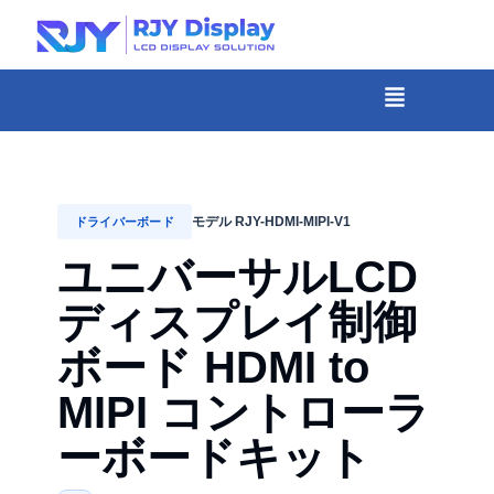
Skip
to
content
メ
ニ
-
ュ
コ
ー
ン
テ
モデル RJY-HDMI-MIPI-V1
ドライバーボード
ン
ユニバーサルLCD
ツ
ディスプレイ制御
ま
で
ボード HDMI to
ス
MIPI コントローラ
キ
ーボードキット
ッ
プ