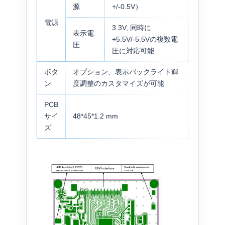
源
+/-0.5V）
電源
3.3V, 同時に
表示電
+5.5V/-5.5Vの複数電
圧
圧に対応可能
ボタ
オプション、表示バックライト輝
ン
度調整のカスタマイズが可能
PCB
サイ
48*45*1.2 mm
ズ