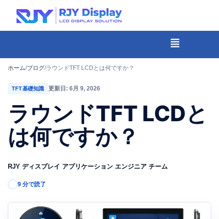
Skip
to
content
メ
ニ
-
ュ
コ
ホーム
/
ブログ
/
ラウンドTFT LCDとは何ですか？
ー
ン
更新日: 6月 9, 2026
TFT基礎知識
テ
ラウンドTFT LCDと
ン
ツ
は何ですか？
ま
で
RJY ディスプレイ アプリケーション エンジニア チーム
ス
キ
9 分で読了
ッ
プ