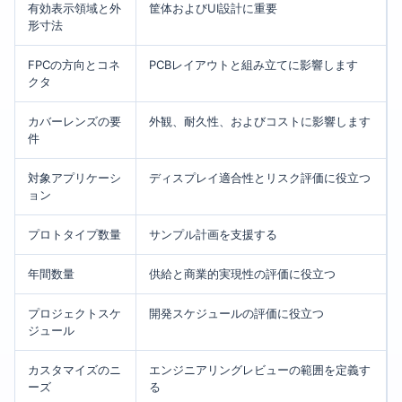
有効表示領域と外
筐体およびUI設計に重要
形寸法
FPCの方向とコネ
PCBレイアウトと組み立てに影響します
クタ
カバーレンズの要
外観、耐久性、およびコストに影響します
件
対象アプリケーシ
ディスプレイ適合性とリスク評価に役立つ
ョン
プロトタイプ数量
サンプル計画を支援する
年間数量
供給と商業的実現性の評価に役立つ
プロジェクトスケ
開発スケジュールの評価に役立つ
ジュール
カスタマイズのニ
エンジニアリングレビューの範囲を定義す
ーズ
る