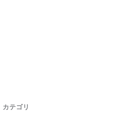
各種LCDインターフェースの違
い：MIPI、LVDS、MCU、
RGB、SPI
2023年4月10日
/
6 分の読了時間
カテゴリ