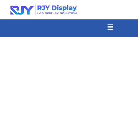
Skip
to
content
メ
ニ
-
ュ
コ
ー
ン
テ
ン
ツ
ま
で
ス
キ
ッ
プ