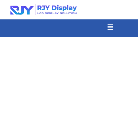
Skip
to
content
メ
ニ
-
ュ
コ
ー
ン
テ
ン
ツ
ま
で
ス
キ
ッ
プ