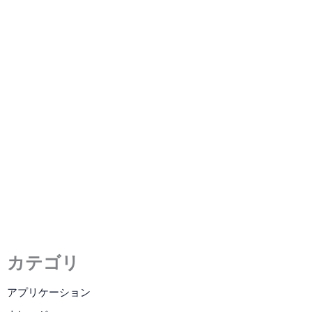
LCMとは？知っておくべき
LCMの基本事項
2023年9月13日
/
8 分の読了時間
カテゴリ
アプリケーション