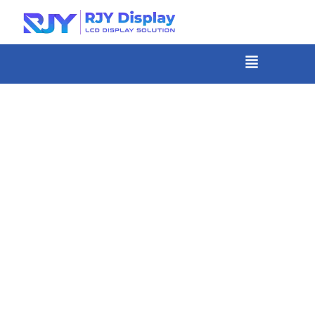
Skip
to
content
メ
ニ
-
ュ
コ
ー
ン
テ
ン
ツ
ま
で
ス
キ
ッ
プ