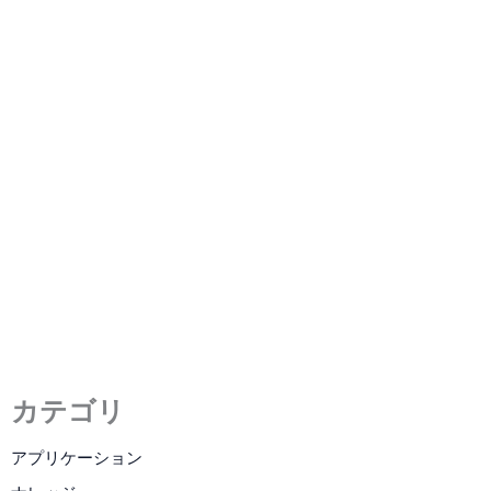
小米SU7におけるLCMの応用
2024年3月29日
/
3 分の読了時間
カテゴリ
アプリケーション