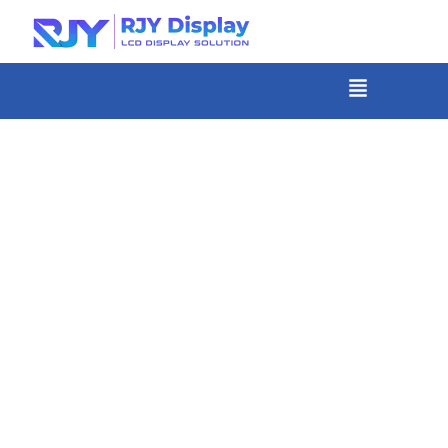
Skip
to
content
メ
ニ
-
ュ
コ
ー
ン
テ
ン
ツ
ま
で
ス
キ
ッ
プ