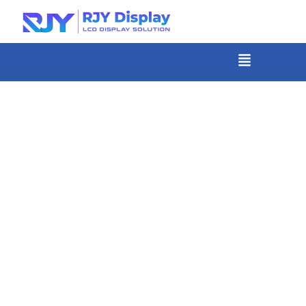
Skip
to
content
メ
ニ
-
ュ
コ
ー
ン
テ
ン
ツ
ま
で
ス
キ
ッ
プ