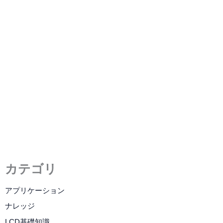
太陽光可視TFTディスプレイ
2023年2月22日
/
5 分の読了時間
カテゴリ
アプリケーション
ナレッジ
LCD基礎知識