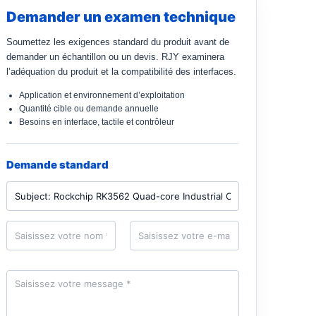
Demander un examen technique
Soumettez les exigences standard du produit avant de
demander un échantillon ou un devis. RJY examinera
l’adéquation du produit et la compatibilité des interfaces.
Application et environnement d’exploitation
Quantité cible ou demande annuelle
Besoins en interface, tactile et contrôleur
Demande standard
P
r
o
d
N
E
u
o
-
i
m
m
t
*
a
i
M
l
e
*
s
s