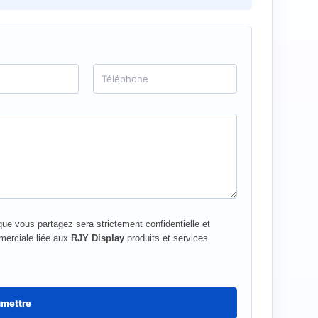
T
é
l
é
p
h
o
n
e
ue vous partagez sera strictement confidentielle et
merciale liée aux
RJY Display
produits et services.
mettre