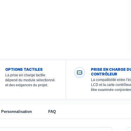
OPTIONS TACTILES
PRISE EN CHARGE D
CONTRÔLEUR
La prise en charge tactile
La compatibilité entre l’é
dépend du module sélectionné
LCD et la carte contrôleu
et des exigences du projet.
être examinée conjointe
Personnalisation
FAQ