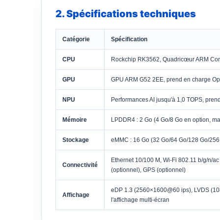
2. Spécifications techniques
Catégorie
Spécification
CPU
Rockchip RK3562, Quadricœur ARM Corte
GPU
GPU ARM G52 2EE, prend en charge Open
NPU
Performances AI jusqu'à 1,0 TOPS, prend
Mémoire
LPDDR4 : 2 Go (4 Go/8 Go en option, ma
Stockage
eMMC : 16 Go (32 Go/64 Go/128 Go/256 
Ethernet 10/100 M, Wi-Fi 802.11 b/g/n/ac 
Connectivité
(optionnel), GPS (optionnel)
eDP 1.3 (2560×1600@60 ips), LVDS (10
Affichage
l'affichage multi-écran