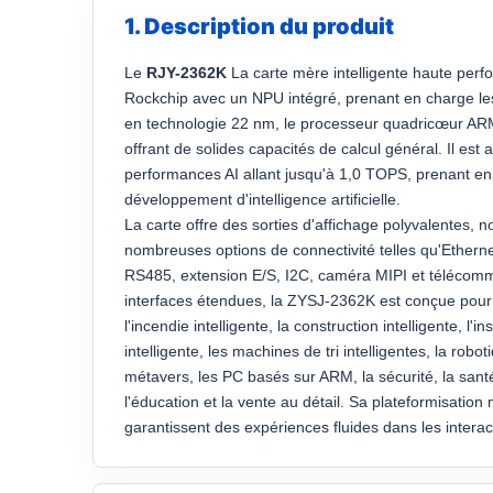
1. Description du produit
Le
RJY-2362K
La carte mère intelligente haute per
Rockchip avec un NPU intégré, prenant en charge les
en technologie 22 nm, le processeur quadricœur AR
offrant de solides capacités de calcul général. Il 
performances AI allant jusqu'à 1,0 TOPS, prenant en 
développement d'intelligence artificielle.
La carte offre des sorties d'affichage polyvalentes,
nombreuses options de connectivité telles qu'Etherne
RS485, extension E/S, I2C, caméra MIPI et télécomm
interfaces étendues, la ZYSJ-2362K est conçue pour 
l'incendie intelligente, la construction intelligente, l'
intelligente, les machines de tri intelligentes, la robo
métavers, les PC basés sur ARM, la sécurité, la santé, 
l'éducation et la vente au détail. Sa plateformisation m
garantissent des expériences fluides dans les intera