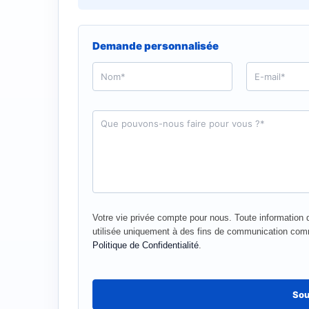
Demande personnalisée
N
E
o
-
m
m
*
a
i
D
l
e
*
m
a
n
d
e
*
Votre vie privée compte pour nous. Toute information q
utilisée uniquement à des fins de communication com
Politique de Confidentialité
.
Sou