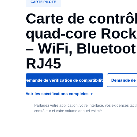
CARTE PILOTE
Carte de contrôl
quad-core Roc
– WiFi, Bluetoot
RJ45
Demande de vérification de compatibilité
Demande de d
Voir les spécifications complètes
Partagez votre application, votre interface, vos exigences tact
contrôleur et votre volume annuel estimé.