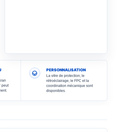
U
PERSONNALISATION
La vitre de protection, le
cran
rétroéclairage, le FPC et la
r peut
coordination mécanique sont
ment.
disponibles.