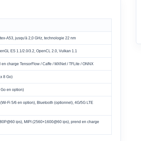
x-A53, jusqu'à 2,0 GHz, technologie 22 nm
GL ES 1.1/2.0/3.2, OpenCL 2.0, Vulkan 1.1
 en charge TensorFlow / Caffe / MXNet / TFLite / ONNX
x 8 Go)
Go en option)
(Wi-Fi 5/6 en option), Bluetooth (optionnel), 4G/5G LTE
80P@60 ips), MIPI (2560×1600@60 ips), prend en charge