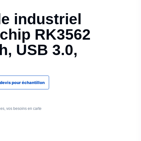
e industriel
kchip RK3562
h, USB 3.0,
evis pour échantillon
iles, vos besoins en carte