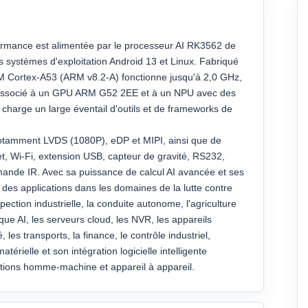
formance est alimentée par le processeur AI RK3562 de
 systèmes d'exploitation Android 13 et Linux. Fabriqué
M Cortex-A53 (ARM v8.2-A) fonctionne jusqu'à 2,0 GHz,
est associé à un GPU ARM G52 2EE et à un NPU avec des
charge un large éventail d'outils et de frameworks de
 notamment LVDS (1080P), eDP et MIPI, ainsi que de
t, Wi-Fi, extension USB, capteur de gravité, RS232,
ande IR. Avec sa puissance de calcul AI avancée et ses
des applications dans les domaines de la lutte contre
inspection industrielle, la conduite autonome, l'agriculture
tique AI, les serveurs cloud, les NVR, les appareils
les transports, la finance, le contrôle industriel,
atérielle et son intégration logicielle intelligente
ctions homme-machine et appareil à appareil.