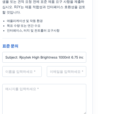
샘플 또는 견적 요청 전에 표준 제품 요구 사항을 제출하
십시오. RJY는 제품 적합성과 인터페이스 호환성을 검토
할 것입니다.
애플리케이션 및 작동 환경
목표 수량 또는 연간 수요
인터페이스, 터치 및 컨트롤러 요구사항
표준 문의
P
r
o
d
N
E
u
a
m
c
m
a
t
e
i
*
l
M
*
e
s
s
a
g
e