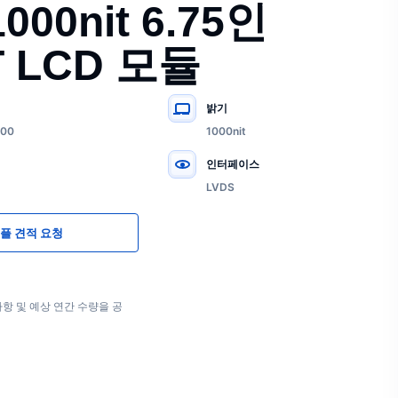
000nit 6.75인
FT LCD 모듈
밝기
600
1000nit
인터페이스
LVDS
플 견적 요청
항 및 예상 연간 수량을 공