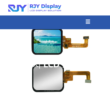
콘
텐
츠
메
뉴
로
건
너
뛰
기
»
홈
1.52인치 LCD 모듈