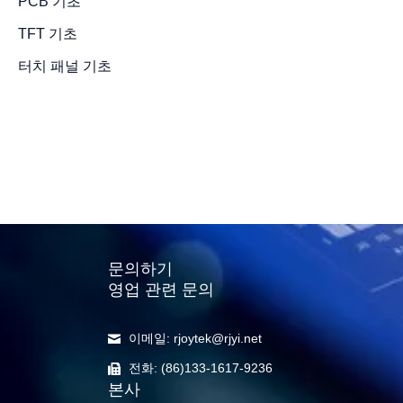
PCB 기초
TFT 기초
LCD 디스
터치 패널 기초
명을 연장하
무엇인가요
2022년 9월 20일
/
2 minut
문의하기
영업 관련 문의
이메일: rjoytek@rjyi.net
전화: (86)133-1617-9236
본사