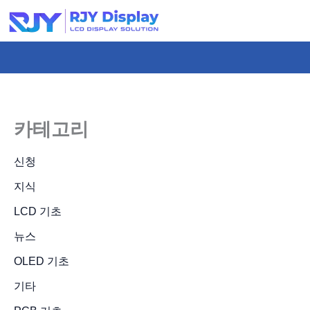
콘
텐
츠
로
건
너
카테고리
뛰
기
신청
지식
LCD 기초
뉴스
OLED 기초
기타