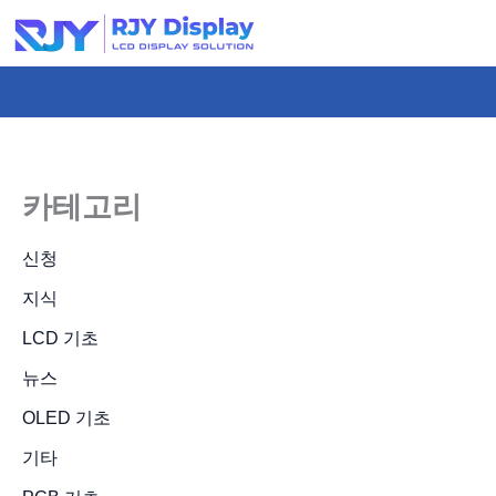
콘
텐
츠
로
건
너
카테고리
뛰
기
신청
지식
LCD 기초
뉴스
OLED 기초
기타