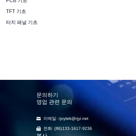
PCB 기초
TFT 기초
터치 패널 기초
5인치 TFT
레이 맞춤형
수주
2023년 5월 18일
/
4 minut
문의하기
영업 관련 문의
이메일: rjoytek@rjyi.net
전화: (86)133-1617-9236
본사