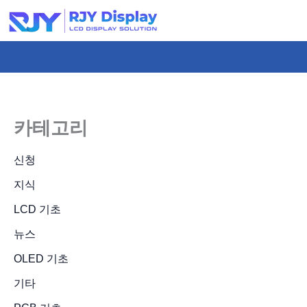
콘
텐
츠
로
건
너
카테고리
뛰
기
신청
지식
LCD 기초
뉴스
OLED 기초
기타